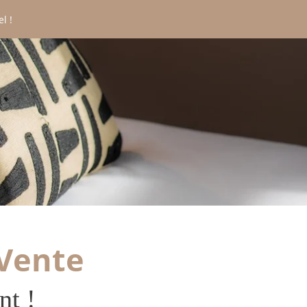
l !
CONTACT
*
Nom
:
*
rénom
:
*
mail
:
 Vente
*
éléphone
:
nt !