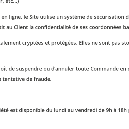
r, etc…)
INCONTOURNABLES
Réser
Réserv
 en ligne, le Site utilise un système de sécurisatio
BLOG
it au Client la confidentialité de ses coordonnées b
RECRUTEMENT
talement cryptées et protégées. Elles ne sont pas 
ACCÈS CORPORATE
Vous souh
Vous souh
Indiquez
Indiquez
ENGAGEMENTS RSE
équipe de
équipe de
droit de suspendre ou d’annuler toute Commande en 
CONTACT & ACCÈS
*
Nom
:
 tentative de fraude.
*
Nom
:
*
Prénom
Téléphon
ciété est disponible du lundi au vendredi de 9h à 18h