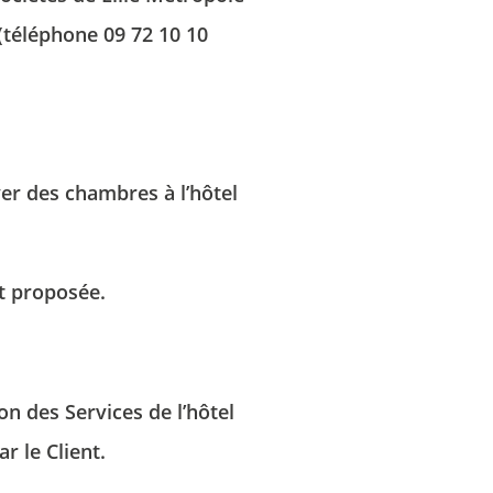
raitement. Vous pouvez vous opposer au traitement des données vous concernant
 (téléphone
09 72 10 10
t disposez du droit de retirer votre consentement à tout moment en nous
ontactant directement. Vous avez la possibilité d'introduire une réclamation
uprès d'une autorité de contrôle si vous estimez que ce traitement de données à
aractère personnel ne répond pas aux exigences légales en vigueur.
ayer des chambres à l’hôtel
nt proposée.
n des Services de l’hôtel
r le Client.