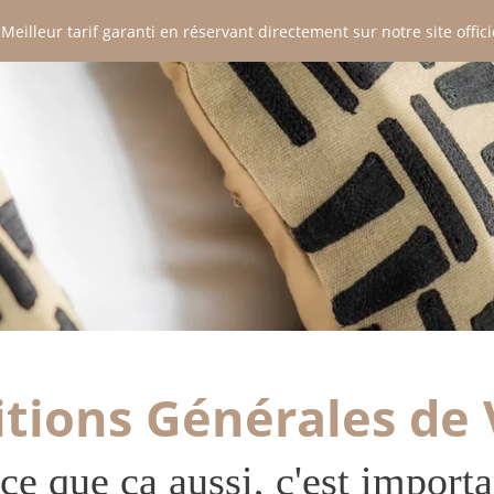
 Meilleur tarif garanti en réservant directement sur notre site officie
P
E
tions Générales de
T
ce que ça aussi, c'est importa