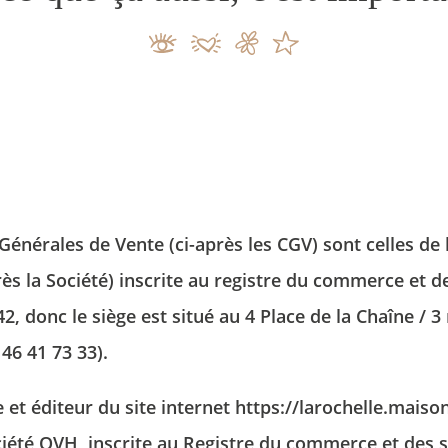
M
Générales de Vente (ci-après les CGV) sont celles de
ès la Société) inscrite au registre du commerce et d
, donc le siège est situé au 4 Place de la Chaîne / 3
46 41 73 33).
Le
e et éditeur du site internet
https://larochelle.mai
t
c
ociété OVH, inscrite au Registre du commerce et des s
re