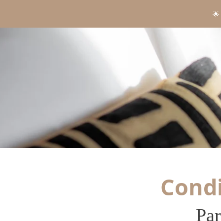
🌟
Condi
Par