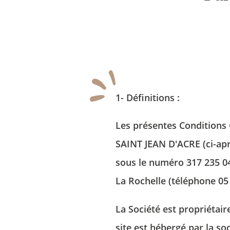
1- Définitions :
Les présentes Conditions 
SAINT JEAN D'ACRE (ci-apr
sous le numéro 317 235 042
La Rochelle (téléphone 05 
La Société est propriétair
site est hébergé par la s