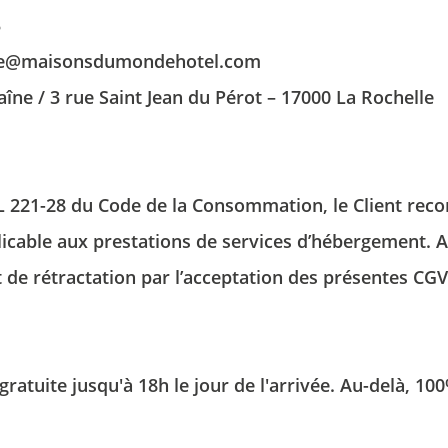
Téléphon
3
Message
elle@maisonsdumondehotel.com
*
Email
:
haîne / 3 rue Saint Jean du Pérot – 17000 La Rochelle
Message
L 221-28 du Code de la Consommation, le Client recon
licable aux prestations de services d’hébergement. A 
 de rétractation par l’acceptation des présentes CGV
Les informati
exclusivemen
 gratuite jusqu'à 18h le jour de l'arrivée. Au-delà, 1
Vous bénéfici
limitation d
disposez du 