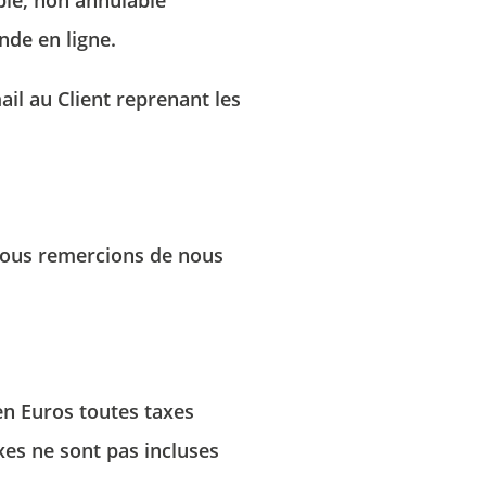
ble, non annulable’
nde en ligne.
il au Client reprenant les
 vous remercions de nous
 en Euros toutes taxes
xes ne sont pas incluses