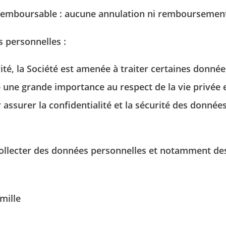
Vous avez la 
estimez que 
 remboursable : aucune annulation ni remboursement
en vigueur.
 personnelles :
ité, la Société est amenée à traiter certaines donné
Les informati
exclusivemen
e une grande importance au respect de la vie privée 
Vous bénéfici
limitation d
assurer la confidentialité et la sécurité des donnée
disposez du 
Vous avez la 
estimez que 
en vigueur.
ollecter des données personnelles et notamment des
mille