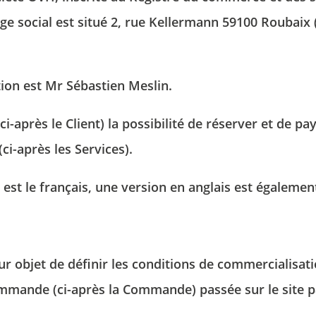
t
iège social est situé 2, rue Kellermann 59100 Roubaix
e
c
a
c
tion est Mr Sébastien Meslin.
ci-après le Client) la possibilité de réserver et de p
i-après les Services).
te est le français, une version en anglais est égaleme
r objet de définir les conditions de commercialisatio
ommande (ci-après la Commande) passée sur le site pa