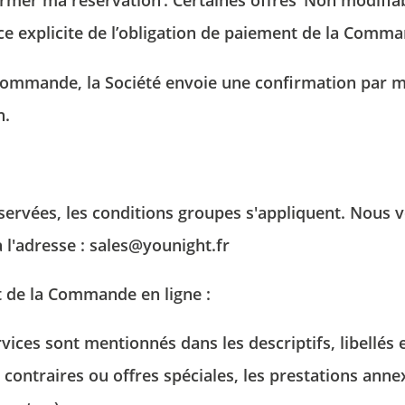
irmer ma réservation’. Certaines offres ‘Non modifia
ce explicite de l’obligation de paiement de la Comma
 Commande, la Société envoie une confirmation par ma
n.
ACCUEIL
CHAMBRES
servées, les conditions groupes s'appliquent. Nous
SERVICES
 l'adresse :
sales@younight.fr
EVENEMENTS
t de la Commande en ligne :
OFFRES
rvices sont mentionnés dans les descriptifs, libellés
GALERIE
contraires ou offres spéciales, les prestations anne