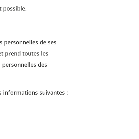
possibilité d'introduire une réclamation auprès d'une autorité de contrôle si vous
VALIDER
ce traitement de données à caractère personnel ne répond pas aux exigences légales
 possible.
*
Champs obligatoires
es personnelles de ses
ons recueillies sur ce formulaire, vous concernant font l'objet d'un traitement destiné
t au traitement de votre demande. la durée de conservation des données est de 3ans.
et prend toutes les
ez d'un droit d'accès, de rectification, de portabilité, d'effacement de celles-ci ou une
u traitement. Vous pouvez vous opposer au traitement des données vous concernant et
s personnelles des
droit de retirer votre consentement à tout moment en nous contactant directement.
possibilité d'introduire une réclamation auprès d'une autorité de contrôle si vous
ce traitement de données à caractère personnel ne répond pas aux exigences légales
 informations suivantes :