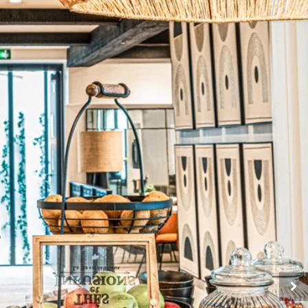
possibilité d'introduire une réclamation auprès d'une autorité de contrôle si vous
VALIDER
ce traitement de données à caractère personnel ne répond pas aux exigences légales
*
Champs obligatoires
ons recueillies sur ce formulaire, vous concernant font l'objet d'un traitement destiné
t au traitement de votre demande. la durée de conservation des données est de 3ans.
ez d'un droit d'accès, de rectification, de portabilité, d'effacement de celles-ci ou une
u traitement. Vous pouvez vous opposer au traitement des données vous concernant et
droit de retirer votre consentement à tout moment en nous contactant directement.
possibilité d'introduire une réclamation auprès d'une autorité de contrôle si vous
ce traitement de données à caractère personnel ne répond pas aux exigences légales