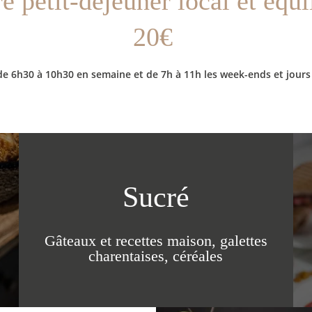
e petit-déjeuner local et équi
INCONTOURNABLES
20€
Réser
Réserv
BLOG
de 6h30 à 10h30 en semaine et de 7h à 11h les week-ends et jours 
RECRUTEMENT
ACCÈS CORPORATE
Vous souh
Vous souh
Indiquez
Indiquez
ENGAGEMENTS RSE
équipe de
équipe de
CONTACT & ACCÈS
*
Nom
:
Sucré
*
Nom
:
Gâteaux et recettes maison, galettes
*
charentaises, céréales
Prénom
Téléphon