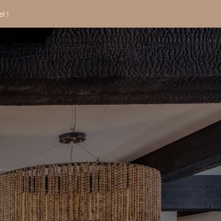
l !
CONTACT
*
Nom
:
*
rénom
:
*
mail
:
*
éléphone
: