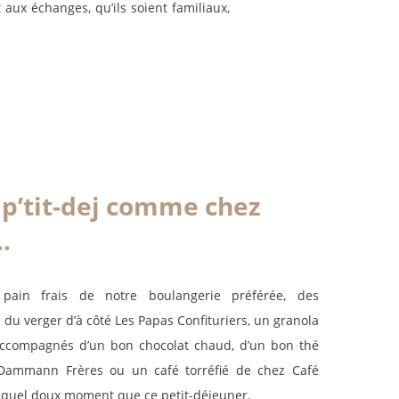
 aux échanges, qu’ils soient familiaux,
p’tit-dej comme chez
…
ain frais de notre boulangerie préférée, des
s du verger d’à côté
Les Papas Confituriers
, un granola
accompagnés d’un bon chocolat chaud, d’un bon thé
Dammann Frères
ou un café torréfié de chez
Café
 quel doux moment que ce petit-déjeuner.