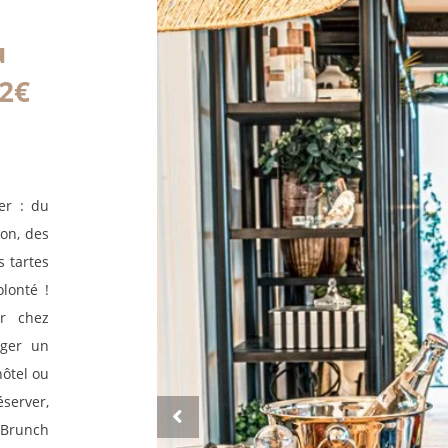
Vous avez la 
estimez que 
u
en vigueur.
32€
Les informati
exclusivemen
Vous bénéfici
limitation d
er : du
disposez du 
son, des
Vous avez la 
estimez que 
s tartes
en vigueur.
lonté !
er chez
ager un
hôtel ou
éserver,
! Brunch