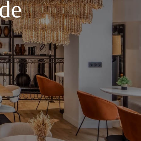
 de
*
essage
:
VALIDER
*
Champs obligatoires
s informations recueillies sur ce formulaire, vous concernant font l'objet d'un
raitement destiné exclusivement au traitement de votre demande. la durée de
onservation des données est de 3ans. Vous bénéficiez d'un droit d'accès, de
ctification, de portabilité, d'effacement de celles-ci ou une limitation du