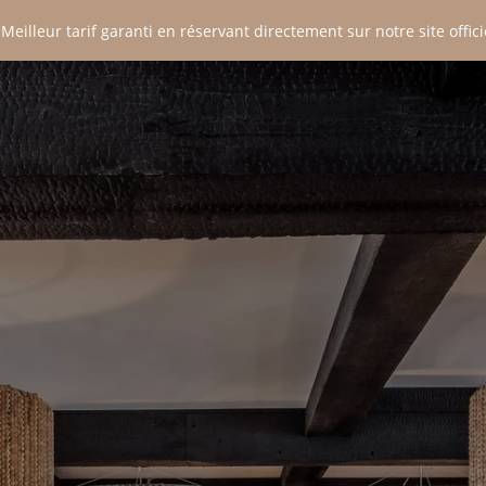
 Meilleur tarif garanti en réservant directement sur notre site officie
P
E
T