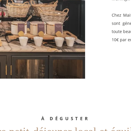
Chez Mais
sont gén
toute beau
10€ par e
ACCUEIL
CHAMBRES
SERVICES
EVENEMENTS
OFFRES
À DÉGUSTER
GALERIE