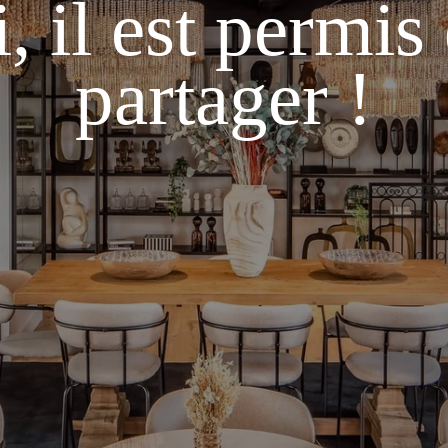
i, il est permis
M
partager !
Le
t
c
re