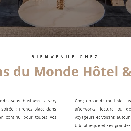
t
e
c
a
c
BIENVENUE CHEZ
s du Monde Hôtel &
ndez-vous business « very
Conçu pour de multiples usa
 soirée ? Prenez place dans
afterworks, lecture ou d
 en continu pour toutes vos
voyageurs et voisins autour 
bibliothèque et ses grandes t