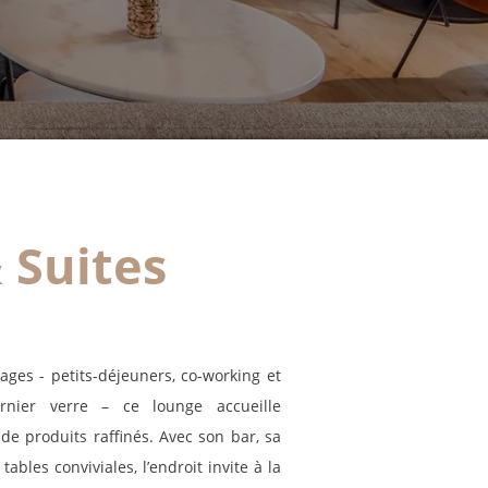
raitement. Vous pouvez vous opposer au traitement des données vous concernant
t disposez du droit de retirer votre consentement à tout moment en nous
ontactant directement. Vous avez la possibilité d'introduire une réclamation
uprès d'une autorité de contrôle si vous estimez que ce traitement de données à
aractère personnel ne répond pas aux exigences légales en vigueur.
 Suites
ges - petits-déjeuners, co-working et
ernier verre – ce lounge accueille
de produits raffinés. Avec son bar, sa
ables conviviales, l’endroit invite à la