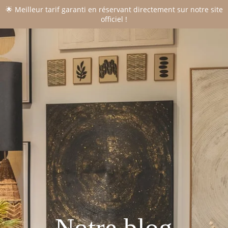
🌟 Meilleur tarif garanti en réservant directement sur notre site
officiel !
CONTACT
*
Nom
:
*
Prénom
:
*
Email
:
*
Téléphone
: