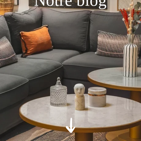
Notre blog
*
Message
:
VALIDER
*
Champs obligatoires
Les informations recueillies sur ce formulaire, vous concernant font
l'objet d'un traitement destiné exclusivement au traitement de votre
demande. la durée de conservation des données est de 3ans. Vous
bénéficiez d'un droit d'accès, de rectification, de portabilité,