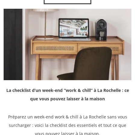
*
Téléphone
:
*
Téléphone
:
*
Email
:
*
Email
:
*
Message
:
*
Message
:
La checklist d’un week-end “work & chill” à La Rochelle : ce
que vous pouvez laisser à la maison
Préparez un week-end work & chill à La Rochelle sans vous
surcharger : voici la checklist des essentiels et tout ce que
vous pouvez laisser à la maison.