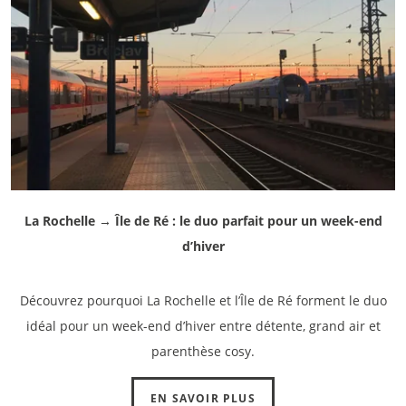
INCONTOURNABLES
BLOG
Réserver le brunch
Réserver le goûter
RECRUTEMENT
ACCÈS CORPORATE
ENGAGEMENTS RSE
Vous souhaitez réserver une
Vous souhaitez réserver une 
CONTACT & ACCÈS
dimanche ?
samedi ?
Indiquez-nous
Indiquez-nous
le jour souha
le jour souha
La Rochelle → Île de Ré : le duo parfait pour un week-end
personnes
personnes
, notre équipe de 
, notre équipe de 
d’hiver
dans les plus brefs délais !
dans les plus brefs délais !
*
Nom
:
Découvrez pourquoi La Rochelle et l’Île de Ré forment le duo
*
Nom
:
idéal pour un week-end d’hiver entre détente, grand air et
parenthèse cosy.
*
Prénom
:
*
Prénom
:
EN SAVOIR PLUS