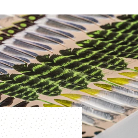
possibilité d'introduire une réclamation auprès d'une autorité de contrôle si vous
VALIDER
ce traitement de données à caractère personnel ne répond pas aux exigences légales
*
Champs obligatoires
ons recueillies sur ce formulaire, vous concernant font l'objet d'un traitement destiné
t au traitement de votre demande. la durée de conservation des données est de 3ans.
ez d'un droit d'accès, de rectification, de portabilité, d'effacement de celles-ci ou une
u traitement. Vous pouvez vous opposer au traitement des données vous concernant et
droit de retirer votre consentement à tout moment en nous contactant directement.
possibilité d'introduire une réclamation auprès d'une autorité de contrôle si vous
ce traitement de données à caractère personnel ne répond pas aux exigences légales