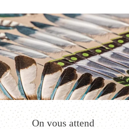
Vous avez la 
estimez que 
en vigueur.
Les informati
exclusivemen
Vous bénéfici
limitation d
disposez du 
Vous avez la 
estimez que 
en vigueur.
On vous attend