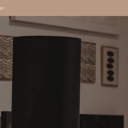
l !
CONTACT
*
Nom
:
*
rénom
:
*
mail
:
*
éléphone
: