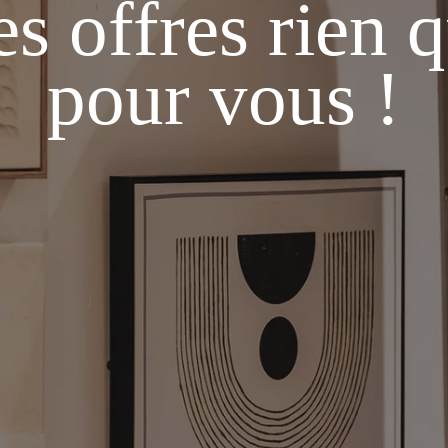
s offres rien 
M
pour vous !
Le
t
c
re