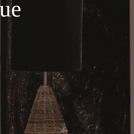
que
*
essage
:
VALIDER
*
Champs obligatoires
s informations recueillies sur ce formulaire, vous concernant font l'objet d'un
raitement destiné exclusivement au traitement de votre demande. la durée de
onservation des données est de 3ans. Vous bénéficiez d'un droit d'accès, de
ctification, de portabilité, d'effacement de celles-ci ou une limitation du