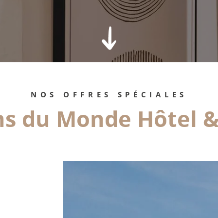
t
e
c
a
c
NOS OFFRES SPÉCIALES
s du Monde Hôtel &