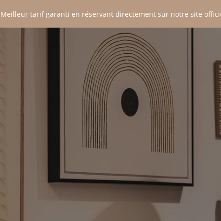
 Meilleur tarif garanti en réservant directement sur notre site officie
P
E
T