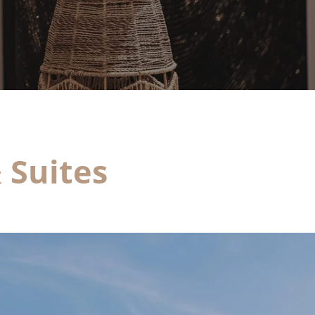
raitement. Vous pouvez vous opposer au traitement des données vous concernant
t disposez du droit de retirer votre consentement à tout moment en nous
ontactant directement. Vous avez la possibilité d'introduire une réclamation
uprès d'une autorité de contrôle si vous estimez que ce traitement de données à
aractère personnel ne répond pas aux exigences légales en vigueur.
 Suites